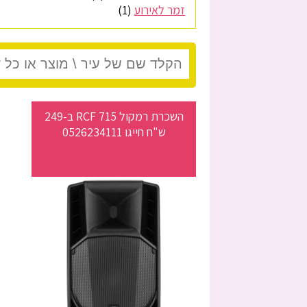
זמר לאירוע
(1)
השכרת רמקול RCF 715 ב-249
ש"ח חייגו 0526234111