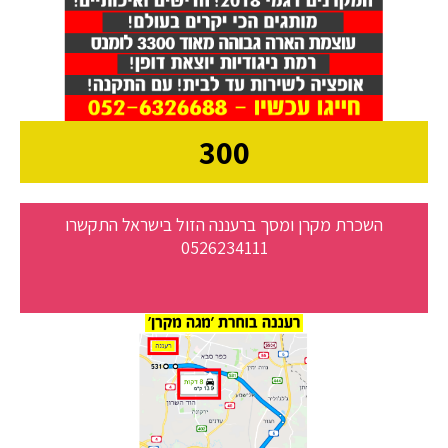
300
השכרת מקרן ומסך ברעננה הזול בישראל התקשרו
0526234111