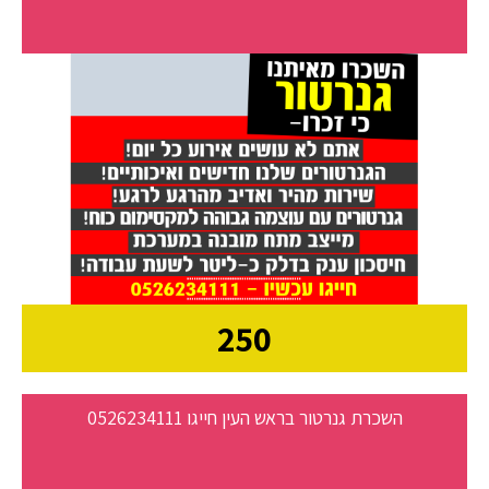
250
השכרת גנרטור בראש העין חייגו 0526234111