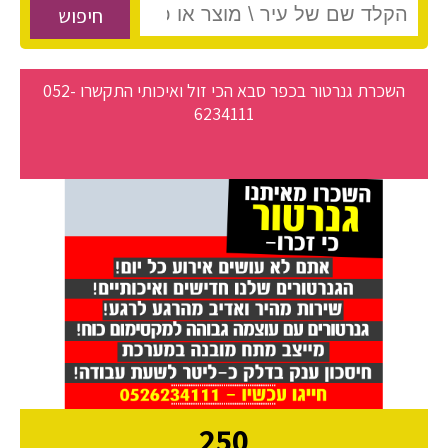
חיפוש
השכרת גנרטור בכפר סבא הכי זול ואיכותי התקשרו 052-
6234111
250