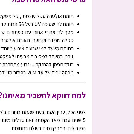
תותח אולטרה סגול עוצמתי, קל משקל מצויד בט
תותח לד שטיפה UV בעל 56 נורות לד בעוצמת 5 וואט (כל נורה) 270W
מסך לד אחורי אחורי עם כפתורים שו
סגולה עומדת וקבועה, תאורת אולטרה
התותח מיועד למי שרוצה אירוע מיוחד 
זוהר. במיוחד למסיבות צבעים ולאפקטי
כולל תפסן להחזקה – וזרוע מתחברת לסטנד (שנית
מכסה שטח של עד 20M בפיזור מושלם!.
למה דווקא להשכיר מאיתנו?
לפני הכל, עניין השם. בעת שאתם בוחרים ב'מ
5 שנים עברו מאז הקמתנו ואנו גדלים מיום
המובילים והמתקדמים בעולם בתחומם.