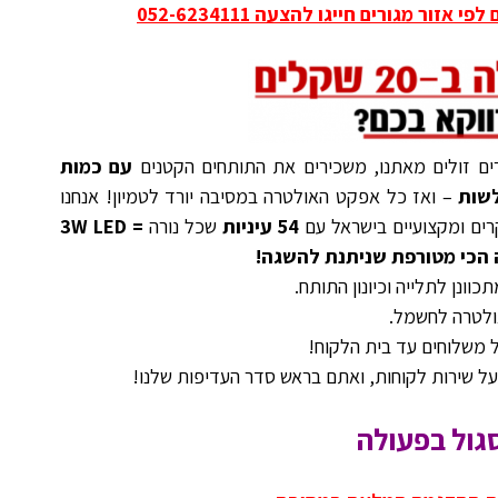
ור מגורים חייגו להצעה 052-6234111
ים זולים מאתנו, משכירים את התותחים הקטנים
עם כמות
– ואז כל אפקט האולטרה במסיבה יורד לטמיון! אנחנו
רים ומקצועיים בישראל עם
54 עיניות
שכל נורה
3W LED =
הכי מטורפת שניתנת להשגה!
וונן לתלייה וכיונון התותח.
ולטרה לחשמל.
ל משלוחים עד בית הלקוח!
על שירות לקוחות, ואתם בראש סדר העדיפות שלנו!
גול בפעולה