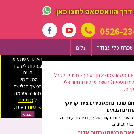
דרך הוואטסאפ לחצו כאן
0526-23
כרת כלי עבודה
עלינו
האתר משתמש
בעוגיות לשיפור
חווית
ת משהו שמוצא חן בעיניך? מעוניין לקבל
המשתמש.
ים נוספים? השאר פרטים ונחזור אליך
המשך הגלישה
דם.
מהווה הסכמה
ל
מדיניות
נו מוכרים ומשכירים ציוד קריוקי
פרטיות
באתר.
ורים הבאים:
הבנתי
 העין, פתח תקווה, אלעד, כפר סבא, נתניה
ובי הסביבה...
ר פרטים ונחזור אליך