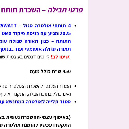
פרטי חבילה
–
השכרת תותח א
25
התותח – כגון תאורה סגולה עומ
תאורה סגולה אוטומטי ועוד..בנוסף
(
שימו לב!
קיימים דגמים בעוצמות שונו
450 ש"ח כולל מעמ
המחיר הוא נטו להשכרת האולטרה סגול
ואינו כולל בתוכו הובלה, התקנה ואיסוף 
סטנד תלייה לאולטרה המתנשא עד גובה 2.20M >תוספת
(באיסוף עצמי-ההשכרה נעשית בציל
התקשרו עכשיו להזמנת אולטרה סגול – 234111