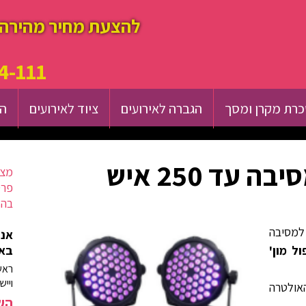
להצעת מחיר מהירה 
4-111
רת מקרן ומסך
הגברה לאירועים
ציוד לאירועים
הש
עד 250 איש
מצא
פרט
בהק
למסיבה
אנח
ם מסיבת 'FULL MOON פול מון'
באז
ראש
וייש
אולטרה
השא