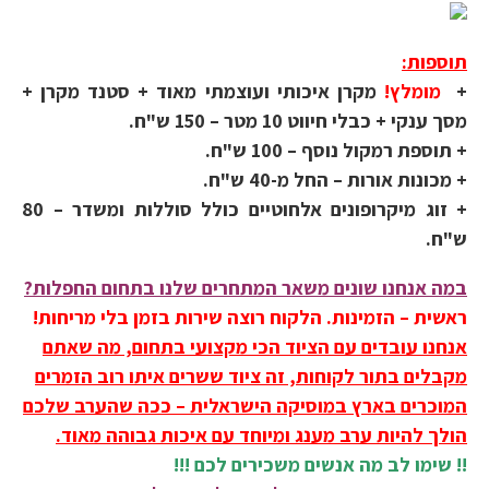
תוספות:
+
מומלץ!
מקרן איכותי ועוצמתי מאוד + סטנד מקרן +
מסך ענקי + כבלי חיווט 10 מטר –
150 ש"ח.
+ תוספת רמקול נוסף – 100 ש"ח.
+ מכונות אורות – החל מ-40 ש"ח.
+ זוג מיקרופונים אלחוטיים כולל סוללות ומשדר – 80
ש"ח.
במה אנחנו שונים משאר המתחרים שלנו בתחום החפלות?
ראשית – הזמינות. הלקוח רוצה שירות בזמן בלי מריחות!
אנחנו עובדים עם הציוד הכי מקצועי בתחום, מה שאתם
מקבלים בתור לקוחות, זה ציוד ששרים איתו רוב הזמרים
המוכרים בארץ במוסיקה הישראלית – ככה שהערב שלכם
הולך להיות ערב מענג ומיוחד עם איכות גבוהה מאוד.
!! שימו לב מה אנשים משכירים לכם !!!