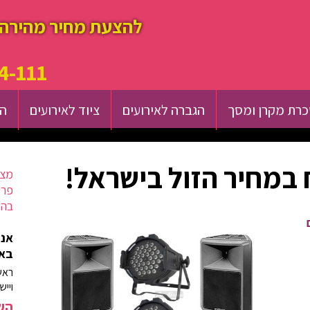
להצעת מחיר מהירה 
4-111
רת מקרן ומסך
הגברה לאירועים
ציוד לאירועים
הש
במחיר הזול בישראל!
מצא
פרט
בהק
אנח
באז
ראש
וייש
השא