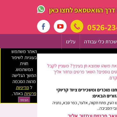
דרך הוואטסאפ לחצו כאן
0526-23
כרת כלי עבודה
עלינו
האתר משתמש
בעוגיות לשיפור
חווית
ת משהו שמוצא חן בעיניך? מעוניין לקבל
המשתמש.
ים נוספים? השאר פרטים ונחזור אליך
המשך הגלישה
דם.
מהווה הסכמה
ל
מדיניות
נו מוכרים ומשכירים ציוד קריוקי
פרטיות
באתר.
ורים הבאים:
הבנתי
 העין, פתח תקווה, אלעד, כפר סבא, נתניה
ובי הסביבה...
ר פרטים ונחזור אליך