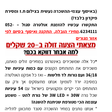
(באיסוף עצמי-ההשכרה נעשית בצילום ת.ז ומסירת
פיקדון בלבד!)
התקשרו עכשיו להזמנת אולטרה סגול – 052-
6234111.
מחירי הובלה, התקנה ואיסוף בסיום לפי
אזור מגורים
*
כל אלה שמשכירים באינטרנט במחירים זולים מאתנו,
משכירים את התותחים הקטנים
עם כמות עיניות של
36/18 ועם נורות לד חלשות
– ואז כל אפקט האולטרה
במסיבה יורד לטמיון! אנחנו מתעסקים אך ורק עם
התותחים הכי יקרים ומקצועיים בישראל עם
54 עיניות
שכל נורה
3W LED = 30W של נורת להט
–
משמע
עוצמה הכי מטורפת שניתנת להשגה!
* אנחנו נותנים במחיר ההשכרה סטנד מתכוונן לתלייה