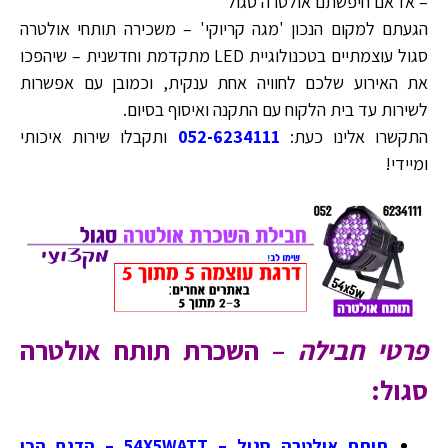
– אז אם חיפשתם אולטרה סגול
הגעתם למקום הנכון 'מגה קריוקי' – משכירה תותחי אולטרה
סגול עוצמתיים בטכנולוגיית LED מתקדמת וחדשנית – שיהפכו
את האירוע שלכם לחוויה אחת ענקית, וכמובן עם אפשרות
לשירות עד בית הלקוח עם התקנה ואיסוף בסיום.
התקשרו אלינו כעת:
052-6234111
ותקבלו שירות איכותי
ומיידי!
פרטי חבילה
–
השכרת תותח אולטרה
סגול:
תותח אולטרה סגול – 54X5WATT – הדגם הכי