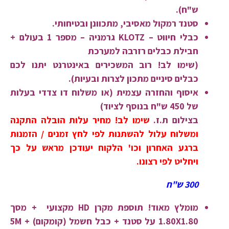
ש"ח).
סטנד רמקול מאסיבי, מתכוונן ובטיחותי.
כבלי חיווט – KLOTZ גרמניה – מספר 1 בעולם +
חבילת כבלים רזרבה למערכת
(
שימו לב!
רוב המשכירים באינטרנט יתנו לכם
כבלים סיניים מתכון לצרות ובעיות).
איסוף והחזרה עצמית (או משלוח דו צדדי בעלות
של 450 ש"ח בנוסף לציוד)
בצילום ת.ז.
שימו לב! מחיר עלות הובלה התקנה
ומשלוח עלול להשתנות לפי לחץ זמנים / הזמנות
ברגע האחרון וכו' הלקוח יעודכן מראש על כך
ויחליט לפי רצונו.
300 ש"ח
מומלץ מאוד! תוספת מקרן HD מקצועי
+ מסך
1.80X1.80 על סטנד + כבל חשמל (קומקום) 5M +