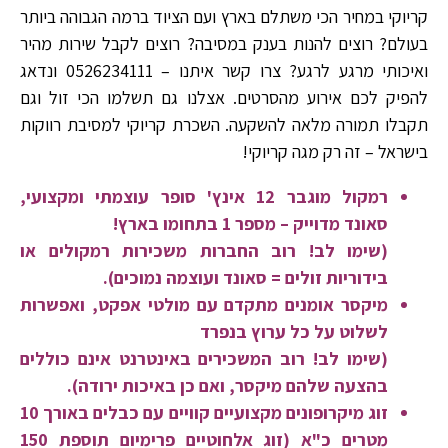
קריוקי במחיר הכי משתלם בארץ ועם הציוד ברמה הגבוהה ביותר
בעולם? רוצים להנות בענק במסיבה? רוצים לקבל שירות מהיר
ואיכותי מרגע לרגע? צרו קשר איתנו – 0526234111 ונדאג
להפיק לכם אירוע מהסרטים. אצלנו גם תשלמו הכי זול וגם
תקבלו תמורה מלאה להשקעה. השכרת קריוקי למסיבת רווקות
בישראל – זה רק מגה קריוקי!
רמקול מוגבר 12 אינץ' סופר עוצמתי ומקצועי,
סאונד מדוייק – מספר 1 בתחומו בארץ!
(
שימו לב!
רוב החברות משכירות רמקולים או
בידוריות זולים = סאונד ועוצמה נמוכים).
מיקסר אומנים מתקדם עם מולטי אפקט, ואפשרות
לשלוט על כל ערוץ בנפרד
(
שימו לב!
רוב המשכירים באינטרנט אינם כוללים
בהצעה שלהם מיקסר, ואם כן באיכות ירודה).
זוג מיקרופונים מקצועיים קוויים עם כבלים באורך 10
מטרים כ"א (זוג אלחוטיים פרימיום תוספת 150