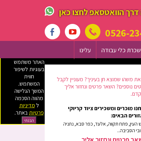
דרך הוואטסאפ לחצו כאן
0526-23
כרת כלי עבודה
עלינו
האתר משתמש
בעוגיות לשיפור
חווית
ת משהו שמוצא חן בעיניך? מעוניין לקבל
המשתמש.
ים נוספים? השאר פרטים ונחזור אליך
המשך הגלישה
דם.
מהווה הסכמה
ל
מדיניות
נו מוכרים ומשכירים ציוד קריוקי
פרטיות
באתר.
ורים הבאים:
הבנתי
 העין, פתח תקווה, אלעד, כפר סבא, נתניה
ובי הסביבה...
ר פרטים ונחזור אליך