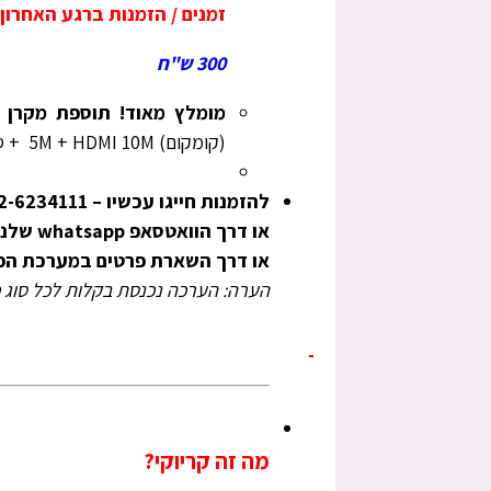
זמנים / הזמנות ברגע האחרון 
300 ש"ח
מומלץ מאוד! תוספת מקרן HD מקצועי
(קומקום) 5M + HDMI 10M + סטנד מקרן מתכוונן -תוספת 250 ש"ח.
להזמנות חייגו עכשיו – 052-6234111
או דרך הוואטסאפ whatsapp שלנו: 972526234111+
או דרך השארת פרטים במערכת הפני
הערה: הערכה נכנסת בקלות לכל סוג כ
מה זה קריוקי?