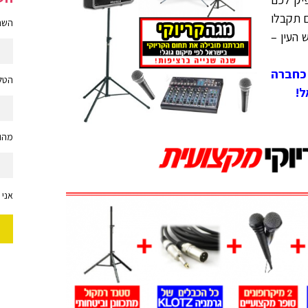
ם תקבלו
השם 
. קריוקי מספר 1 בראש העין –
ו ממוקמת ע"י 'Google' כחברה
הטלפ
ל!
מהות
אני 