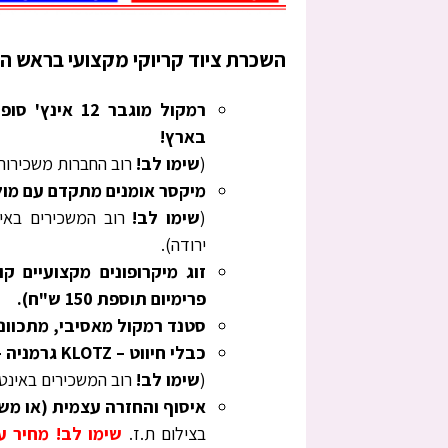
השכרת ציוד קריוקי מקצועי בראש הע
בארץ!
(
שימו לב!
רוב החברות משכירות ר
מיקסר אומנים מתקדם עם מול
(
שימו לב!
רוב המשכירים באינ
ירודה).
פרימיום תוספת 150 ש"ח).
סטנד רמקול מאסיבי, מתכוונן
כבלי חיווט – KLOTZ גרמניה – מספר 1 בעולם + חבילת כבלים רזרבה למערכת
(
שימו לב!
רוב המשכירים באינטרנ
איסוף והחזרה עצמית (או משלוח דו צדדי 
בצילום ת.ז.
שימו לב! מחיר 