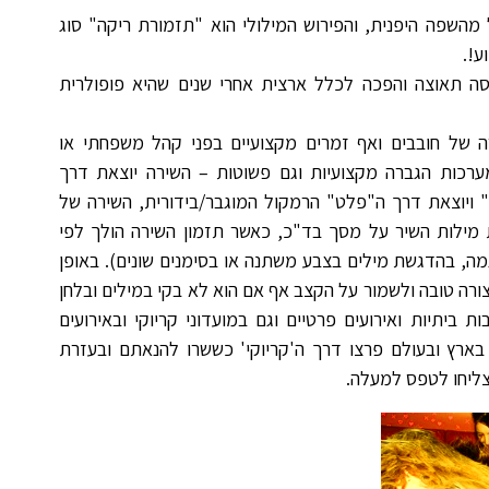
מהשפה היפנית, והפירוש המילולי הוא "תזמורת ריקה" סוג
ע!.
סה תאוצה והפכה לכלל ארצית אחרי שנים שהיא פופולרית
רה של חובבים ואף זמרים מקצועיים בפני קהל משפחתי או
ערכות הגברה מקצועיות וגם פשוטות – השירה יוצאת דרך
" ויוצאת דרך ה"פלט" הרמקול המוגבר/בידורית, השירה של
ת מילות השיר על מסך בד"כ, כאשר תזמון השירה הולך לפי
וגמה, בהדגשת מילים בצבע משתנה או בסימנים שונים). באופן
צורה טובה ולשמור על הקצב אף אם הוא לא בקי במילים ובלחן
ת ביתיות ואירועים פרטיים וגם במועדוני קריוקי ובאירועים
ה בארץ ובעולם פרצו דרך ה'קריוקי' כששרו להנאתם ובעזרת
צליחו לטפס למעלה.