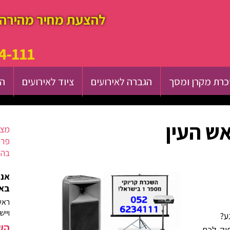
להצעת מחיר מהירה 
4-111
רת מקרן ומסך
הגברה לאירועים
ציוד לאירועים
הש
ש העין
מצא
פרט
בהק
אנח
באז
ראש
וייש
ע?
השא
יק לכם