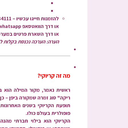
להזמנות חייגו עכשיו – 052-6234111
או דרך הוואטסאפ whatsapp שלנו: 972526234111+
או דרך השארת פרטים במערכת
הערה: הערכה נכנסת בקלות לכ
מה זה קריוקי?
ראשית נאמר, מקור המילה הוא בכ
ריקה" סוג זמרה שמקורה ביפן – כן
תופעת הקריוקי בשנים האחרונות
פופולרית בעולם כולו.
הקריוקי הוא בילוי חברתי מהנה