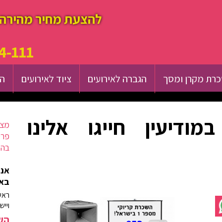
להצעת מחיר מהירה 
4-111
רת מקרן ומסך
הגברה לאירועים
ציוד לאירועים
הש
מודיעין חייגו אלינו
מצא
פרט
בהק
אנח
באז
ראש
וייש
השא