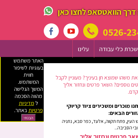
דרך הוואטסאפ לחצו כאן
0526-23
כרת כלי עבודה
עלינו
האתר משתמש
בעוגיות לשיפור
חווית
ת משהו שמוצא חן בעיניך? מעוניין לקבל
המשתמש.
ים נוספים? השאר פרטים ונחזור אליך
המשך הגלישה
דם.
מהווה הסכמה
ל
מדיניות
נו מוכרים ומשכירים ציוד קריוקי
פרטיות
באתר.
ורים הבאים:
הבנתי
 העין, פתח תקווה, אלעד, כפר סבא, נתניה
ובי הסביבה...
ר פרטים ונחזור אליך