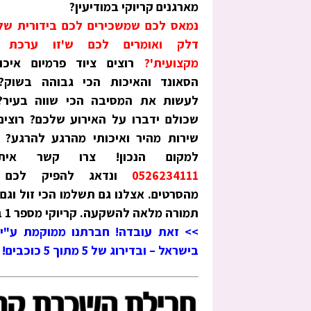
מארגנים קריוקי במודיעין?
נמאס לכם שמשכירים לכם בידורית של
דלק ואומרים לכם ש'זו ערכת ק
מקצועית'?
רוצים ציוד פרמיום איכו
הסאונד והאיכות הכי גבוהה בשוק? 
לעשות את המסיבה הכי שווה בעיר? 
שכולם ידברו על האירוע שלכם? רוצי
שירות מהיר ואיכותי מהרגע להרגע? 
למקום הנכון! צרו קשר אית
0526234111
ונדאג להפיק לכם א
מהסרטים. אצלנו גם תשלמו הכי זול וגם
תמורה מלאה להשקעה. קריוקי מספר 1 במודיעין – זה 'מגה קריוקי' !
בישראל – ובדירוג של 5 מתוך 5 כוכבים!