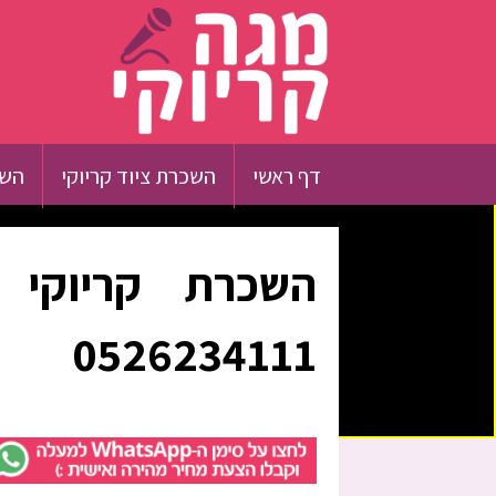
דף ראשי
השכרת ציוד קריוקי
השכ
השכרת קריוקי ב
0526234111