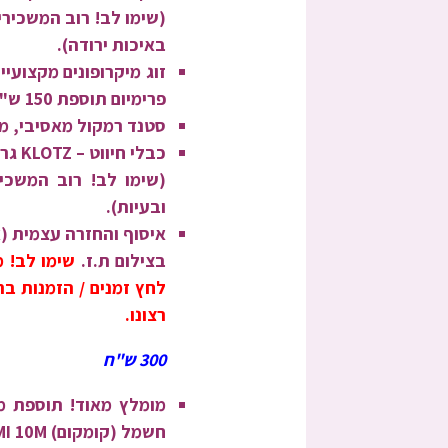
(
שימו לב!
רוב המשכירים
באיכות ירודה).
פרימיום תוספת 150 ש"ח).
סטנד רמקול מאסיבי, מת
כבלי חיווט – KLOTZ גרמניה – מספר 1 בעולם + חבילת כבלים רזרבה למערכת
(
שימו לב!
רוב המשכירי
ובעיות).
איסוף והחזרה עצמית (או משלוח ד
בצילום ת.ז.
שימו לב! 
לחץ זמנים / הזמנות בר
רצונו.
300 ש"ח
מומלץ מאוד! תוספת מקרן HD מ
חשמל (קומקום) 5M + HDMI 10M + סטנד מקרן מתכוונן -תוספת 250 ש"ח.