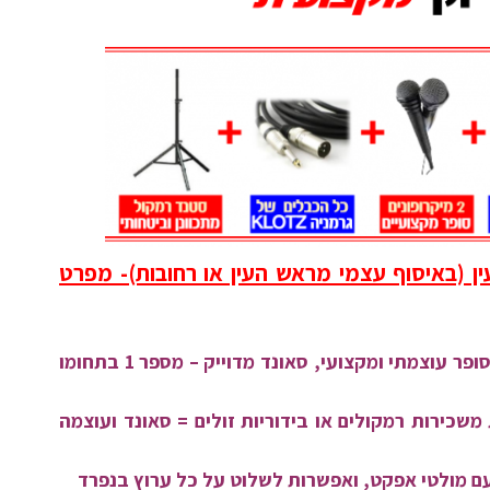
ין (באיסוף עצמי מראש העין או רחובות)- מפרט
רמקול מוגבר 12 אינץ' סופר עוצמתי ומקצועי, סאונד מדוייק – מספר 1 בתחומו
שכירות רמקולים או בידוריות זולים = סאונד ועוצמה
ם מולטי אפקט, ואפשרות לשלוט על כל ערוץ בנפרד