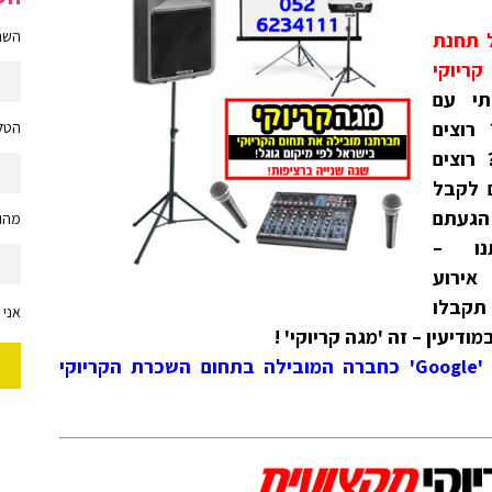
השם 
 תחנת
ריוקי
תי עם
רוצים
הטלפ
רוצים
ם לקבל
הגעתם
מהות
נו –
ירוע
 תקבלו
אני 
>> זאת עובדה! חברתנו ממוקמת ע"י 'Google' כחברה המובילה בתחום השכרת הקריוקי