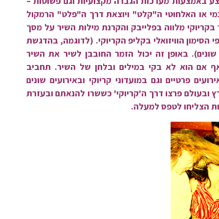
וצע באמצעות מערכות הגברה מקצועיות וגם פשוטות –
נמי או האלחוטי ה"קלט" ויוצאת דרך ה"פלט" הרמקול
בקריוקי מלווה בפלייבק והקרנת מילות השיר על מסך
 הסימון הוויזואלי בקליפ הקריוקי. (לדוגמה, בהדגשת
ונים). באופן זה יכול הזמר החובבן לשיר את השיר
ף אם הוא לא בקי במילים ובלחן של השיר. תחביב
רועים פרטיים וגם במועדוני קריוקי ובאירועים שונים
רץ ובעולם פרצו דרך ה'קריוקי' כששרו להנאתם ובעזרת
ות הצליחו לטפס למעלה.