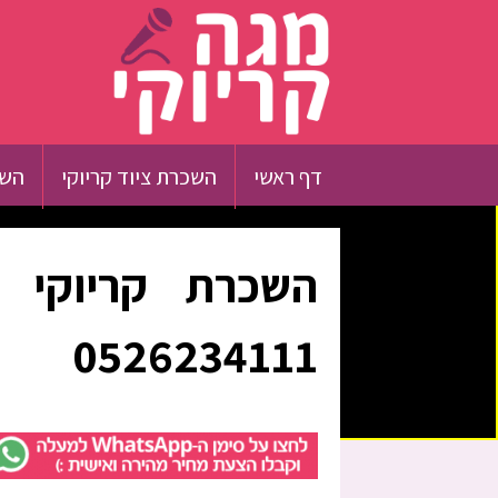
דף ראשי
השכרת ציוד קריוקי
השכ
השכרת קריוקי ב
0526234111