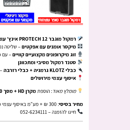
רמקול מוגבר PROTECH 12 אינץ’ עוצמתי
מיקסר אומנים עם אפקטים
– שליטה נפ
זוג מיקרופונים מקצועיים קוויים
– עם כבל באורך 10 מטר.
סטנד רמקול מסיבי ומתכוונן
כבלי KLOTZ גרמניה + כבלי רזרבה
– 
איסוף עצמי מירושלים
מומלץ מאוד
: הוספת
מקרן HD + מסך 1.80×1.80 + כבלים וסטנדים
מחיר בסיסי
: 300 ₪ + מע"מ באיסוף עצמי מירושלים
חייגו להזמנה – 052-6234111