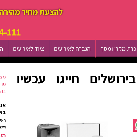
להצעת מחיר מהירה 
4-111
רת מקרן ומסך
הגברה לאירועים
ציוד לאירועים
הש
ירושלים חייגו עכשיו
מצא
פרט
בהק
אנח
באז
ראש
וייש
השא