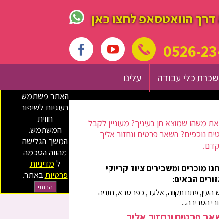
דרך הוואטסאפ לחצו כאן
0526-23
כרת כלי עבודה
עלינו
האתר משתמש
בעוגיות לשיפור
חווית
ת משהו שמוצא חן בעיניך? מעוניין לקבל
המשתמש.
ים נוספים? השאר פרטים ונחזור אליך
המשך הגלישה
דם.
מהווה הסכמה
ל
מדיניות
נו מוכרים ומשכירים ציוד קריוקי
פרטיות
באתר.
ורים הבאים:
הבנתי
 העין, פתח תקווה, אלעד, כפר סבא, נתניה
ובי הסביבה...
ר פרטים ונחזור אליך