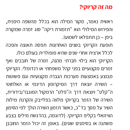
מה זה קריוקי?
ראשית נאמר, מקור המילה הוא בכלל מהשפה היפנית,
והפירוש המילולי הוא "תזמורת ריקה" סוג זמרה שמקורה
ביפן – כן תתפלאו לשמוע!.
תופעת הקריוקי בשנים האחרונות תפסה תאוצה והפכה
לכלל ארצית אחרי שנים שהיא פופולרית בעולם כולו.
הקריוקי הוא בילוי חברתי מהנה, זמרה של חובבים ואף
זמרים מקצועיים בפני קהל משפחתי או רנדומלי. הקריוקי
מבוצע באמצעות מערכות הגברה מקצועיות וגם פשוטות
– השירה יוצאת דרך המיקרופון הדינמי או האלחוטי
ה"קלט" ויוצאת דרך ה"פלט" הרמקול המוגבר/בידורית,
השירה של הזמר בקריוקי מלווה בפלייבק והקרנת מילות
השיר על מסך בד"כ, כאשר תזמון השירה הולך לפי הסימון
הוויזואלי בקליפ הקריוקי. (לדוגמה, בהדגשת מילים בצבע
משתנה או בסימנים שונים). באופן זה יכול הזמר החובבן