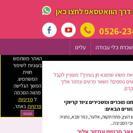
דרך הוואטסאפ לחצו כאן
0526-23
כרת כלי עבודה
עלינו
האתר משתמש
בעוגיות לשיפור
חווית
ת משהו שמוצא חן בעיניך? מעוניין לקבל
המשתמש.
ים נוספים? השאר פרטים ונחזור אליך
המשך הגלישה
דם.
מהווה הסכמה
ל
מדיניות
נו מוכרים ומשכירים ציוד קריוקי
פרטיות
באתר.
ורים הבאים:
הבנתי
 העין, פתח תקווה, אלעד, כפר סבא, נתניה
ובי הסביבה...
ר פרטים ונחזור אליך