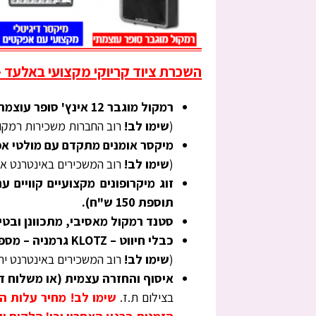
השכרת ציוד קריוקי מקצועי באלעד –
רמקול מוגבר 12 אינץ' סופר עוצמתי ומקצועי, סאונד מדוייק – מספר 1 בתחומו בארץ!
(
שימו לב!
רוב החברות משכירות רמקולי
מיקסר אומנים מתקדם עם מולטי א
(
שימו לב!
רוב המשכירים באינטרנט אינ
תוספת 150 ש"ח).
סטנד רמקול מאסיבי, מתכוונן ובטי
כבלי חיווט – KLOTZ גרמניה – מספר 1 בעולם + חבילת כבלים רזרבה למערכת
(
שימו לב!
רוב המשכירים באינטרנט יתנ
איסוף והחזרה עצמית (או משלוח דו צדדי בעלות ש
בצילום ת.ז.
שימו לב! מחיר עלות ה