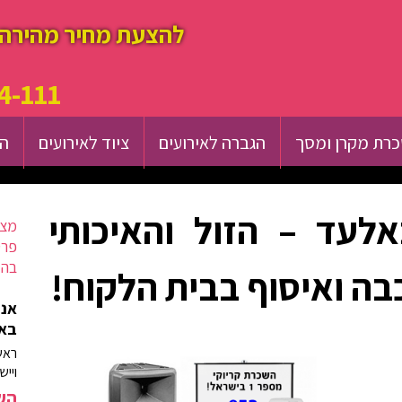
להצעת מחיר מהירה 
4-111
רת מקרן ומסך
הגברה לאירועים
ציוד לאירועים
הש
לעד – הזול והאיכותי
מצא
פרט
בהק
בה ואיסוף בבית הלקוח!
אנח
באז
ראש
וייש
השא