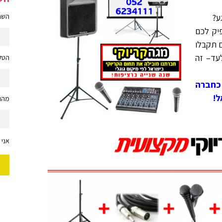
ע?
השם 
יק לכם
ם תקבלו
עה. קריוקי מספר 1 באלעד– זה
הטלפ
ו ממוקמת ע"י 'Google' כחברה
ל!
מהות
אני 