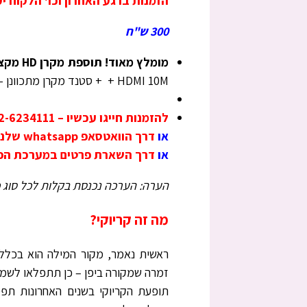
הזמנות ברגע האחרון וכו' הלקוח יע
300 ש"ח
מומלץ מאוד! תוספת מקרן HD מקצועי
+ HDMI 10M + סטנד מקרן מתכוונן -תוספת 250 ש"ח.
להזמנות חייגו עכשיו – 052-6234111
או
דרך הוואטסאפ whatsapp שלנו: 972526234111+
או
דרך השארת פרטים במערכת הפני
הערה: הערכה נכנסת בקלות לכל סוג כ
מה זה קריוקי?
ראשית נאמר, מקור המילה הוא בכלל 
זמרה שמקורה ביפן – כן תתפלאו לשמו
תופעת הקריוקי בשנים האחרונות תפ