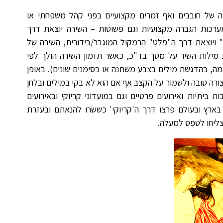
רה של חובבים ואף זמרים מקצועיים בפני קהל משפחתי או
ערכות הגברה מקצועיות וגם פשוטות – השירה יוצאת דרך
" ויוצאת דרך ה"פלט" הרמקול המוגבר/בידורית, השירה של
ת מילות השיר על מסך בד"כ, כאשר תזמון השירה הולך לפי
וגמה, בהדגשת מילים בצבע משתנה או בסימנים שונים). באופן
צורה טובה ולשמור על הקצב אף אם הוא לא בקי במילים ובלחן
ת ביתיות ואירועים פרטיים וגם במועדוני קריוקי ובאירועים
ה בארץ ובעולם פרצו דרך ה'קריוקי' כששרו להנאתם ובעזרת
צליחו לטפס למעלה.