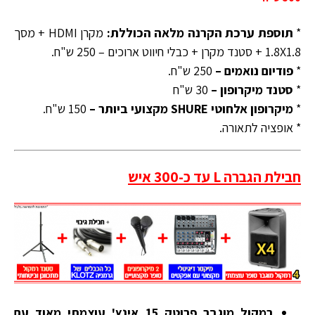
*
תוספת ערכת הקרנה מלאה הכוללת:
מקרן HDMI + מסך
1.8X1.8 + סטנד מקרן + כבלי חיווט ארוכים – 250 ש"ח.
*
פודיום נואמים –
250 ש"ח.
*
סטנד מיקרופון –
30 ש"ח
*
מיקרופון אלחוטי SHURE מקצועי ביותר –
150 ש"ח.
* אופציה לתאורה.
חבילת הגברה L עד כ-300 איש
רמקול מוגבר פרוטק 15 אינץ' עוצמתי מאוד עם