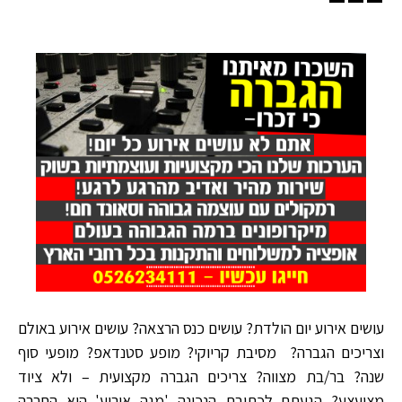
עושים אירוע יום הולדת? עושים כנס הרצאה? עושים אירוע באולם
וצריכים הגברה? מסיבת קריוקי? מופע סטנדאפ? מופעי סוף
שנה? בר/בת מצווה? צריכים הגברה מקצועית – ולא ציוד
מצועצע? הגעתם לכתובת הנכונה 'מגה אירוע' היא החברה