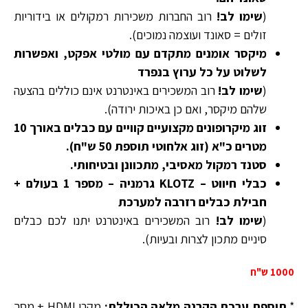
(
שימו לב!
רוב החברות משכירות רמקולים או בידוריות
זולים = סאונד ועוצמה נמוכים).
מיקסר אומנים מתקדם עם מולטי אפקט, ואפשרות
לשלוט על כל ערוץ בנפרד
(
שימו לב!
רוב המשכירים באינטרנט אינם כוללים בהצעה
שלהם מיקסר, ואם כן באיכות ירודה).
זוג מיקרופונים מקצועיים קוויים עם כבלים באורך 10
מטרים כ"א (זוג אלחוטי תוספת 50 ש"ח).
סטנד רמקול מאסיבי, מתכוונן ובטיחותי.
כבלי חיווט – KLOTZ גרמניה – מספר 1 בעולם +
חבילת כבלים רזרבה למערכת
(
שימו לב!
רוב המשכירים באינטרנט יתנו לכם כבלים
סיניים מתכון לצרות ובעיות).
1000 ש"ח
*
תוספת ערכת הקרנה מלאה הכוללת:
מקרן HDMI + מסך