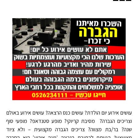
עושים אירוע יום הולדת? עושים כנס הרצאה? עושים אירוע באולם
וצריכים הגברה? מסיבת קריוקי? מופע סטנדאפ? מופעי סוף
שנה? בר/בת מצווה? צריכים הגברה מקצועית – ולא ציוד
מצועצע? הגעתם לכתובת הנכונה 'מגה אירוע' היא החברה