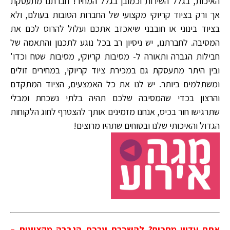
האיכות, בגלל השירות וכמובן בגלל המחיר! חברתנו מתעסקת
אך ורק בציוד קריוקי מקצועי של החברות הטובות בעולם, ולא
בציוד בינוני או חובבני שיאכזב אתכם ועלול להרוס לכם את
המסיבה. לחברתנו, יש ניסיון רב בכל נוגע לתכנון והתאמה של
חבילות הגברה ותאורה ל- מסיבות קריוקי, מסיבות שטח וכדו'
ובין היתר מתעסקת גם במכירת ציוד קריוקי, במחירים זולים
ומשתלמים ביותר. יש לנו את כל האמצעים, הציוד המתקדם
והרצון בכדי שהמסיבה שלכם תהיה בלתי נשכחת ומבלי
שתרגישו חור בכיס, אנחנו מזמינים אותך להצטרף לחוג הלקוחות
הגדול והאיכותי שלנו ובטוחים שתהיו מרוצים!
אתם עדיין מחכים? להשכרת ערכת הגברה מקצועית –