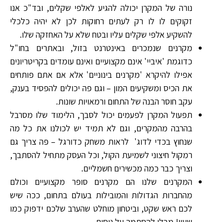
נורה של המקרן יכולה להגיע לאלפי שקלים, ובד"כ אנו
זקוקים לו לו רק לעתים רחוקות לכן לא יהיה כלכלי
להשקיע אלפי שקלים עליו ובטח שלא על האחזקה שלו.
מקרנים שנמכרים באינטרנט בזול, ובאתרים בחו"ל
כדוגמת 'איביי' אינם מקצועיים ואינם עומדים בקריטריונים
אפילו להיקרא 'מקרנים בינוניים' אלא אם אתם פותחים
את הכיס ומשקיעים המון – וגם פה יכולים להפסיד בענק,
עקב חוסר הבנה של התחום ורמאויות שונות.
תפעול המקרן לפעמים יכול לסבך, הלימוד שלו מסרבל
בהרבה מהמקרים, וגם לא תמיד יש לכולנו את כל מה
שנחוץ בכדי לדוג' לראות משחק כדורגל – פה צריך גם
רמקול חיצוני לשמיעת הקול, וכל העסק מתחיל להסתבך,
וצריך כבר כמה מכשירים חשמליים.
המקרנים שלנו הם מקרנים סופר מקצועיים וכולם
מהחברות הגדולות והמובילות בעולם בתחום, ככה שיש
לכם ראש שקט, וביטחון מוחלט שהערב שלכם ידפוק כמו
שעון! מבלי להסתמך על ניסים.