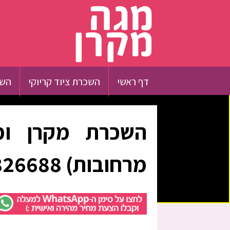
דף ראשי
השכרת ציוד קריוקי
השכ
השכרת מקרן ומ
מרחובות) 0526326688