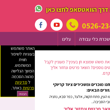
דרך הוואטסאפ לחצו כאן
0526-23
כרת כלי עבודה
עלינו
האתר משתמש
בעוגיות לשיפור
חווית
ת משהו שמוצא חן בעיניך? מעוניין לקבל
המשתמש.
ים נוספים? השאר פרטים ונחזור אליך
המשך הגלישה
דם.
מהווה הסכמה
ל
מדיניות
נו מוכרים ומשכירים ציוד קריוקי
פרטיות
באתר.
ורים הבאים:
הבנתי
 העין, פתח תקווה, אלעד, כפר סבא, נתניה
ובי הסביבה...
ר פרטים ונחזור אליך