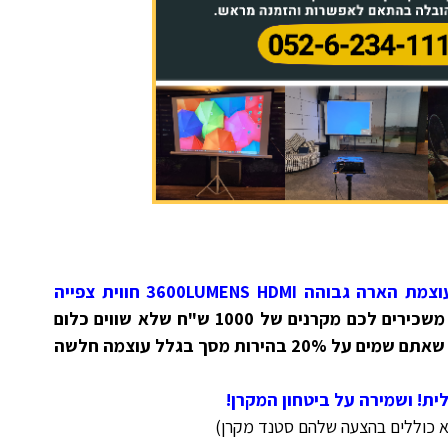
מקרן Ricoh מותג בינלאומי! עם עוצמת הארה גבוהה 3600LUMENS HDMI חווית צפייה
(שימו לב = ברוב האתרים משכירים לכם מקרנים של 1000 ש"ח שלא שווים כלום
משמע תקבלו תמונה כמו בפלאפון שאתם שמים על 20% בהירות מסך בגלל עוצמה חלשה
ית! ושמירה על ביטחון המקרן!
א כוללים בהצעה שלהם סטנד מקרן)