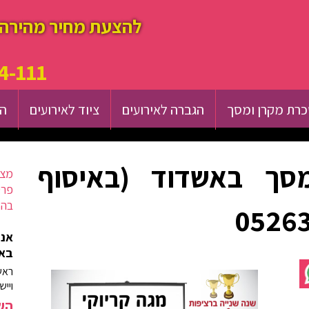
להצעת מחיר מהירה 
4-111
רת מקרן ומסך
הגברה לאירועים
ציוד לאירועים
הש
סך באשדוד (באיסוף
מצא
פרט
בהק
אנח
באז
ראש
וייש
השא