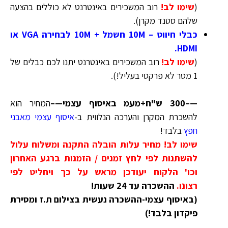
(
שימו לב!
רוב המשכירים באינטרנט לא כוללים בהצעה
שלהם סטנד מקרן
)
.
כבלי חיווט – 10M חשמל + 10M לבחירה VGA או
HDMI.
(
שימו לב!
רוב המשכירים באינטרנט יתנו לכם כבלים של
1 מטר לא פרקטי בעליל!
)
.
—–300 ש"ח+מעמ באיסוף עצמי—–
המחיר הוא
להשכרת המקרן והערכה הנלווית ב-
איסוף עצמי מאבני
חפץ
בלבד!
שימו לב! מחיר עלות הובלה התקנה ומשלוח עלול
להשתנות לפי לחץ זמנים / הזמנות ברגע האחרון
וכו' הלקוח יעודכן מראש על כך ויחליט לפי
רצונו.
ההשכרה עד 24 שעות!
(באיסוף עצמי-ההשכרה נעשית בצילום ת.ז ומסירת
פיקדון בלבד!)