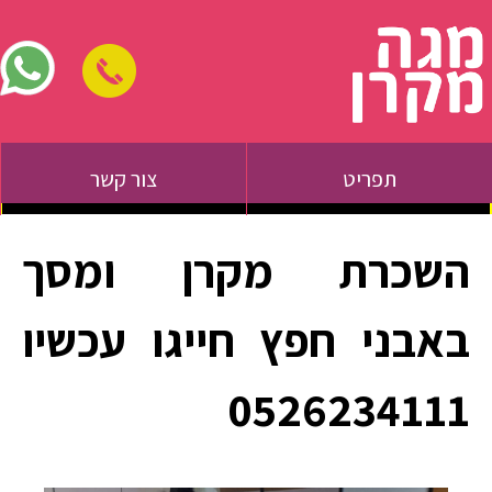
תפריט
צור קשר
השכרת מקרן ומסך
באבני חפץ חייגו עכשיו
0526234111