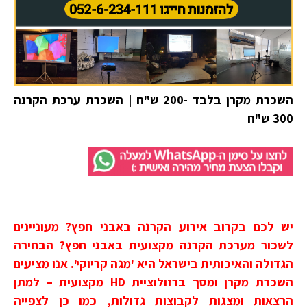
השכרת מקרן בלבד -200 ש"ח | השכרת ערכת הקרנה
300 ש"ח
יש לכם בקרוב אירוע הקרנה באבני חפץ? מעוניינים
לשכור מערכת הקרנה מקצועית באבני חפץ?
הבחירה
הגדולה והאיכותית בישראל היא 'מגה קריוקי'
.
אנו מציעים
השכרת מקרן ומסך ברזולוציית HD מקצועית – למתן
הרצאות ומצגות לקבוצות גדולות, כמו כן לצפייה