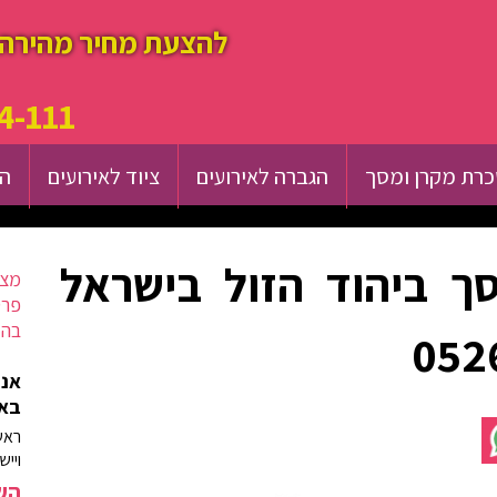
להצעת מחיר מהירה 
4-111
רת מקרן ומסך
הגברה לאירועים
ציוד לאירועים
הש
ך ביהוד הזול בישראל
מצא
פרט
בהק
אנח
באז
ראש
וייש
השא