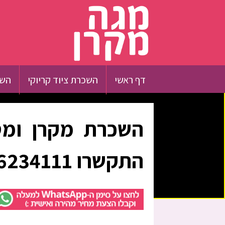
דף ראשי
השכרת ציוד קריוקי
השכ
השכרת מקרן ומס
התקשרו 0526234111