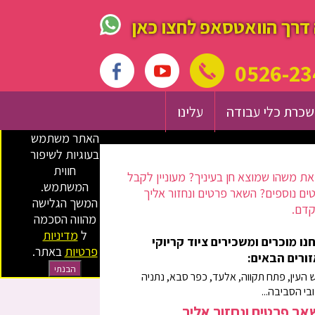
דרך הוואטסאפ לחצו כאן
0526-23
כרת כלי עבודה
עלינו
האתר משתמש
בעוגיות לשיפור
חווית
ת משהו שמוצא חן בעיניך? מעוניין לקבל
המשתמש.
ים נוספים? השאר פרטים ונחזור אליך
המשך הגלישה
דם.
מהווה הסכמה
ל
מדיניות
נו מוכרים ומשכירים ציוד קריוקי
פרטיות
באתר.
ורים הבאים:
הבנתי
 העין, פתח תקווה, אלעד, כפר סבא, נתניה
ובי הסביבה...
ר פרטים ונחזור אליך