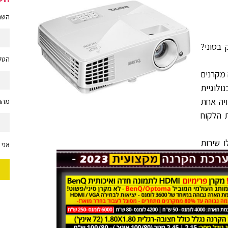
השם 
בסוני?
הטלפ
 מקרנים
לוגיית
ויה אחת
מהות
 הלקוח
 שירות
אני 