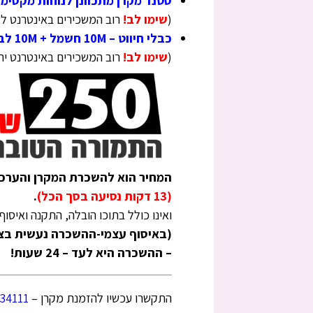
סטנד מקרן מתכוונן לנוחות מקסימל
(
שימו לב!
רוב המשכירים באינטרנט ל
כבלי חיווט – 10M חשמל + 10M לבחירה VGA או HDMI.
(
שימו לב!
רוב המשכירים באינטרנט יתנו לכם כבלים
המחיר הוא להשכרת המקרן והערכה 
(13 דקות נסיעה בסך הכל)
.
ואינו כולל בתוכו הובלה, התקנה ואיסוף 
(באיסוף עצמי-ההשכרה נעשית בציל
– ההשכרה היא לעד – 24 שעות!
התקשרו עכשיו להזמנת מקרן –
34111