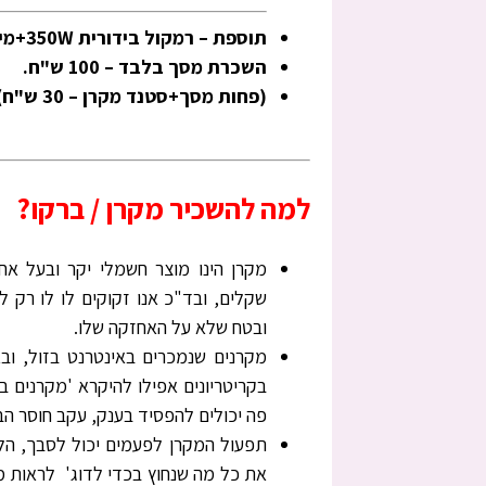
תוספת – רמקול בידורית 350W+מיקרופון – לשמיעת קול – בעלות של 100 ש"ח בלבד!
השכרת מסך בלבד – 100 ש"ח.
(פחות מסך+סטנד מקרן – 30 ש"ח)
למה להשכיר מקרן / ברקו?
מקרן הינו מוצר חשמלי יקר ובעל א
שקלים, ובד"כ אנו זקוקים לו לו רק ל
ובטח שלא על האחזקה שלו.
מקרנים שנמכרים באינטרנט בזול, ובא
בקריטריונים אפילו להיקרא 'מקרנים ב
פה יכולים להפסיד בענק, עקב חוסר הבנ
תפעול המקרן לפעמים יכול לסבך, הל
את כל מה שנחוץ בכדי לדוג' לראות מש