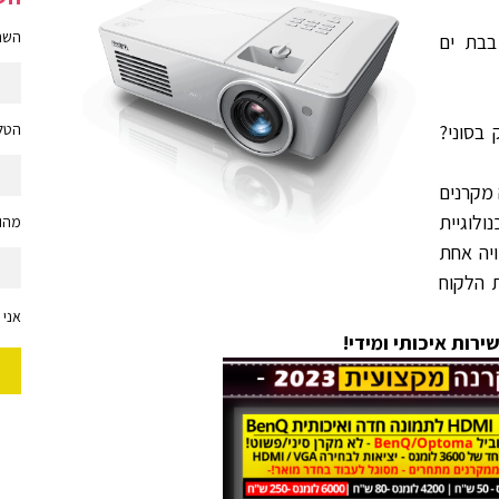
השם 
בת ים
בסוני?
הטלפ
 מקרנים
ולוגיית
מהות
ויה אחת
 הלקוח
אני 
רות איכותי ומידי!