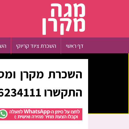
דף ראשי
השכרת ציוד קריוקי
השכ
השכרת מקרן ומסך
התקשרו 0526234111