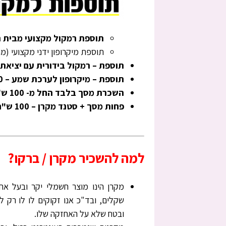
תוספת רמקול מקצועי מבית המותגים – /Mackie
תוספת מיקרופון ידני מקצועי (מתחבר
תוספת – רמקול בידורית עם יציאת AUX לאוזניות – בעלות של 100 ש"ח בלבד
תוספת – מיקרופון לערכת שמע – 50 ש"ח.
השכרת מסך בלבד החל מ- 100 ש"ח.
פחות מסך + סטנד מקרן – 100 ש"ח
למה להשכיר מקרן / ברקו?
מקרן הינו מוצר חשמלי יקר ובעל א
שקלים, ובד"כ אנו זקוקים לו לו רק ל
ובטח שלא על האחזקה שלו.