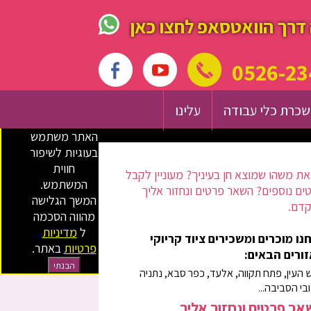
דרך הוואטסאפ לחצו כאן
0526-23
כרת כלי עבודה
עלינו
האתר משתמש
בעוגיות לשיפור
חווית
ת משהו שמוצא חן בעיניך? מעוניין לקבל
המשתמש.
ים נוספים? השאר פרטים ונחזור אליך
המשך הגלישה
דם.
מהווה הסכמה
ל
מדיניות
נו מוכרים ומשכירים ציוד קריוקי
פרטיות
באתר.
ורים הבאים:
הבנתי
 העין, פתח תקווה, אלעד, כפר סבא, נתניה
ובי הסביבה...
ר פרטים ונחזור אליך