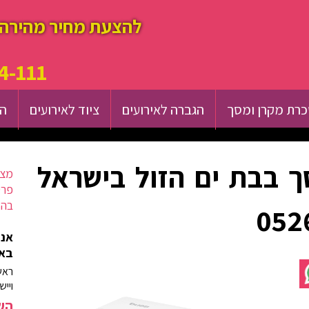
להצעת מחיר מהירה 
4-111
רת מקרן ומסך
הגברה לאירועים
ציוד לאירועים
הש
 בבת ים הזול בישראל
מצא
פרט
בהק
אנח
באז
ראש
וייש
השא