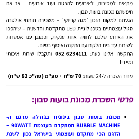
מתאים למסיבות, לאירועים להצגות ועוד אירועים – אז אם
חיפשתם מכונת בועות סבון.
הגעתם למקום הנכון 'מגה קריוקי' – משכירה תותחי אולטרה
סגול עוצמתיים בטכנולוגיית LED מתקדמת וחדשנית – שיהפכו
את האירוע שלכם לחוויה אחת ענקית, וכמובן עם אפשרות
לשירות עד בית הלקוח עם התקנה ואיסוף בסיום.
התקשרו אלינו כעת:
052-6234111
ותקבלו שירות איכותי
ומיידי!
מחיר השכרה ל-24 שעות:
70 ש"ח + מע"מ (סה"כ 82 ש"ח)
פרטי
השכרת מכונת בועות סבון:
מכונת בועות סבון בינונית בגודלה מדגם ה-
BUBBLE MACHINE המתקדם בעוצמת 90WATT –
הדגם הכי מתקדם ועוצמתי בישראל נכון לשנת