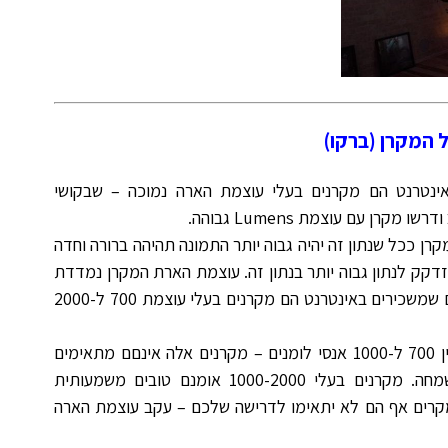
 המקרן (ברקו)
אינטרנט הם מקרנים בעלי עוצמת הארה נמוכה – שבקושי
רן עם עוצמת Lumens גבוהה.
ן ככל שנתון זה יהיה גבוה יותר התמונה תהיהה ברורה וחדה
 נזדקק לנתון גבוה יותר בנתון זה. עוצמת הארת המקרן נמדדת
באנסי לומנסים ANSI lumens. רוב המקרנים שמשכירים באינטרנט הם מקרנים בעלי עוצמת 700 ל-2000
העוצמה ברוב המקרנים הפשוטים מדורגת בין 700 ל-1000 אנסי לומנים – מקרנים אלה אינםם מתאימים
לשום אירוע, ועלולים להחריב לכם את השמחה. מקרנים בעלי 1000-2000 אומנם טובים משמעותית
ם הפשוטים, אבל עדיין ב95% מהמקרים אף הם לא יתאימו לדרישה שלכם – עקב עוצמת הארה