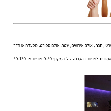
טי, חצר , אולם אירועים, שטח, אולם ספורט, מסעדה או חדר
בהשכרת מקרן שימו לב לכמות האנשים שאמורים לצפות בהקרנה של המקרן: 0-50 צופים או 50-130