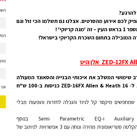
השם 
 להרגע?
יק לכם אירוע מהסרטים. אצלנו גם תשלמו הכי זול וגם
יוקי' !
הטלפ
מהות
וגי רב שימושי המשלב את איכותי הבנייה והסאונד המעולה
ZED-16FX Allen & Heath 16 כניסות ב-100 ש"ח
אני 
ם להרכבים / DJ ולהקות שמחפשים מיקסר קל לניוד והובלה לחזרות והופעות מבלי
ה-12FX מציג 4 ערוצי Auxiliary ו-Semi Parametric EQ בנוסף
המאפשרת הקלטה סטריאופונית מהירה ונוחה עם 3 אפשרויות לניתוב של