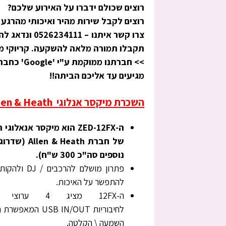
רוצים שכולם ידברו על האירוע שלכם?
רוצים לקבל שירות מהיר ואיכותי מהרגע
צרו קשר איתנו –
0526234111
ונדאג להפ
תקבלו תמורה מלאה להשקעה. קריוקי מספר 1 בראש העין – זה 'מגה קר
>> חברתנו ממוקמת ע"י 'Google' כחברה המובילה בתחום השכרת הקריוקי בישראל!
מגיעים עד אליכם הביתה!!
השכרת מיקסר אנלוגי ZED-12FX Allen & Heath אלן היט
ה-
ZED
-12FX הוא מיקסר אנאל
של חברת Allen & Heath (שדרוג ל-
נוספים סה"כ 300 ש"ח).
פתרון מושל
להתפשר על האיכות.
לחיבוריות
OUT
IN/
USB
השמעה \ הקלטה.