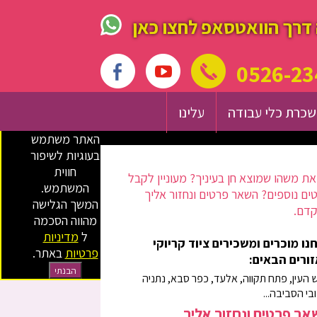
דרך הוואטסאפ לחצו כאן
0526-23
כרת כלי עבודה
עלינו
האתר משתמש
בעוגיות לשיפור
חווית
ת משהו שמוצא חן בעיניך? מעוניין לקבל
המשתמש.
ים נוספים? השאר פרטים ונחזור אליך
המשך הגלישה
דם.
מהווה הסכמה
ל
מדיניות
נו מוכרים ומשכירים ציוד קריוקי
פרטיות
באתר.
ורים הבאים:
הבנתי
 העין, פתח תקווה, אלעד, כפר סבא, נתניה
ובי הסביבה...
ר פרטים ונחזור אליך