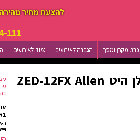
להצעת מחיר מהירה 
4-111
רת מקרן ומסך
הגברה לאירועים
ציוד לאירועים
הש
השכרת מיקסר אלן היט ZED-12FX Allen
מצא
פרט
בהק
אנח
באז
ראש
וייש
השא