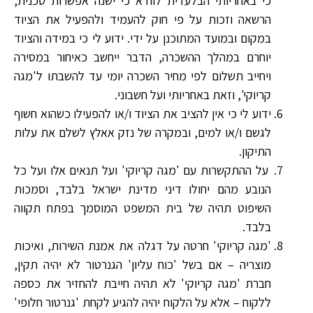
כי באחריותי הבלעדית לוודא כי ישנה אפשרות טכנית,
הרשאה וזכות על פי חוק להעמיד ולהפעיל את הציוד
במקום ובמועד המתוכנן על ידי. ידוע לי כי במידה והציוד
יוחרם במהלך ההשכרה, הדבר ייחשב כאיחור במסירה
ויחייב תשלום לפי מחיר השכרה יומי עד להשבתו ל'מגה
קריוקי', וזאת באחריותי ועל חשבוני.
ידוע לי כי אין להציב את הציוד ו/או להפעילו כשהוא חשוף
לגשם ו/או למים, ובמקרה של נזק אאלץ לשלם את עלות
התיקון.
על ההתקשרות עם 'מגה קריוקי' ועל תנאים אלו ועל כל
הנובע מהם יחולו דיני מדינת ישראל בלבד, וסמכות
השיפוט תהיה של בית המשפט המוסמך בפתח תקווה
בלבד.
'מגה קריוקי' חרטה על דגלה את אמנת השירות, ואיכות
מוצריה – אם בשל 'כוח עליון' הגנרטור לא יהיה תקין,
חברת 'מגה קריוקי' לא תהיה חייבת להחזיר את כספה
ללקוח – אלא על הלקוח יהיה להגיע לקחת 'גנרטור חלופי'