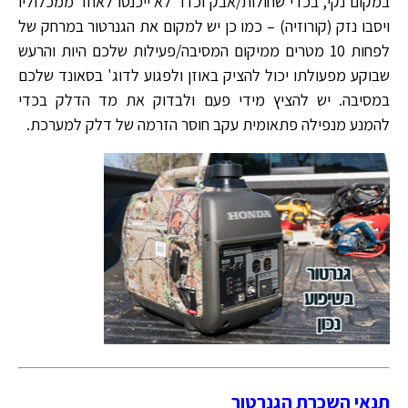
במקום נקי, בכדי שחולות/אבק וכדו' לא ייכנסו לאחד ממכלוליו
ויסבו נזק (קורוזיה) – כמו כן יש למקום את הגנרטור במרחק של
לפחות 10 מטרים ממיקום המסיבה/פעילות שלכם היות והרעש
שבוקע מפעולתו יכול להציק באוזן ולפגוע לדוג' בסאונד שלכם
במסיבה. יש להציץ מידי פעם ולבדוק את מד הדלק בכדי
להמנע מנפילה פתאומית עקב חוסר הזרמה של דלק למערכת.
תנאי השכרת הגנרטור