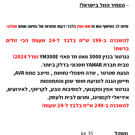
–
המחיר הזול בישראל!
להשכרה ב-199 ש"ח בלבד ל-24 שעות! הכי זולים
ברשת!
גנרטור בנזין 3000 וואט חד פאזי YM300E
מודל 2024!
מבית חברת YAMAR חסכוני בדלק ביותר.
הנעת סטרטר , שדה חשמלי נחושתֻ , מייצב מתח AVR,
חיישן הגנה למניעת חוסר שמן והתחממות
גנרטור אמין ומקצועי, למסיבות טבע, לקריוקי, לאירועים,
אידיאלי לקמפינג, וחרום לבית ולעסק.
להשכרה ב-249 ש"ח בלבד ל-24 שעות!
משקל
35 kg