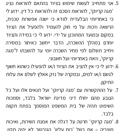
אני מתחייב לעשות שימוש בציוד בהתאם להוראות נציג
'מגה קריוקי', להוראות הסכם זה ולהוראות כל דין. ידוע לי
כי באחריותי הבלעדית לוודא כי ישנה אפשרות טכנית,
הרשאה וזכות על פי חוק להעמיד ולהפעיל את הציוד
במקום ובמועד המתוכנן על ידי. ידוע לי כי במידה והציוד
יוחרם במהלך ההשכרה, הדבר ייחשב כאיחור במסירה
ויחייב תשלום לפי מחיר השכרה יומי עד להשבתו ל'מגה
קריוקי', וזאת באחריותי ועל חשבוני.
ידוע לי כי אין להציב את הציוד ו/או להפעילו כשהוא חשוף
לגשם ו/או למים, ובמקרה של נזק אאלץ לשלם את עלות
התיקון.
על ההתקשרות עם 'מגה קריוקי' ועל תנאים אלו ועל כל
הנובע מהם יחולו דיני מדינת ישראל בלבד, וסמכות
השיפוט תהיה של בית המשפט המוסמך בפתח תקווה
בלבד.
'מגה קריוקי' חרטה על דגלה את אמנת השירות, ואיכות
מוצריה – אם בשל 'כוח עליון' הגנרטור לא יהיה תקין,