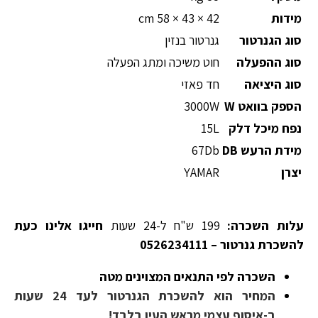
מידות
42 × 43 × 58 cm
סוג הגנרטור
גנרטור בנזין
סוג ההפעלה
חוט משיכה ומתג הפעלה
סוג היציאה
חד פאזי
הספק בוואט W
3000W
נפח מיכל דלק
15L
מידת הרעש DB
67Db
יצרן
YAMAR
עלות השכרה:
199 ש"ח ל-24 שעות
חייגו אלינו כעת
להשכרת גנרטור – 0526234111
השכרה לפי התנאים המצוינים מטה
המחיר הוא להשכרת הגנרטור לעד 24 שעות
ב-איסוף עצמי מראש העין בלבד!