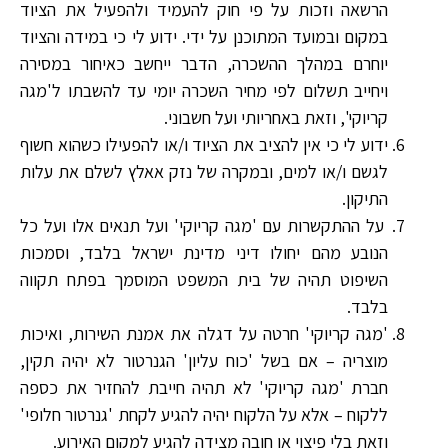
הרשאה וזכות על פי חוק להעמיד ולהפעיל את הציוד
במקום ובמועד המתוכנן על ידי. ידוע לי כי במידה והציוד
יוחרם במהלך ההשכרה, הדבר ייחשב כאיחור במסירה
ויחייב תשלום לפי מחיר השכרה יומי עד להשבתו ל'מגה
קריוקי', וזאת באחריותי ועל חשבוני.
ידוע לי כי אין להציב את הציוד ו/או להפעילו כשהוא חשוף
לגשם ו/או למים, ובמקרה של נזק אאלץ לשלם את עלות
התיקון.
על ההתקשרות עם 'מגה קריוקי' ועל תנאים אלו ועל כל
הנובע מהם יחולו דיני מדינת ישראל בלבד, וסמכות
השיפוט תהיה של בית המשפט המוסמך בפתח תקווה
בלבד.
'מגה קריוקי' חרטה על דגלה את אמנת השירות, ואיכות
מוצריה – אם בשל 'כוח עליון' הגנרטור לא יהיה תקין,
חברת 'מגה קריוקי' לא תהיה חייבת להחזיר את כספה
ללקוח – אלא על הלקוח יהיה להגיע לקחת 'גנרטור חלופי'
וזאת בלי פיצוי או חובה מצידה להגיע למקום האירוע.