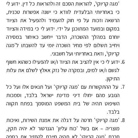
'מגה קריוקי', להוראות הסכם זה ולהוראות כל דין. ידוע לי
כי באחריותי הבלעדית לוודא כי ישנה אפשרות טכנית,
הרשאה וזכות על פי חוק להעמיד ולהפעיל את הציוד
במקום ובמועד המתוכנן על ידי. ידוע לי כי במידה והציוד
יוחרם במהלך ההשכרה, הדבר ייחשב כאיחור במסירה
ויחייב תשלום לפי מחיר השכרה יומי עד להשבתו ל'מגה
קריוקי', וזאת באחריותי ועל חשבוני.
ידוע לי כי אין להציב את הציוד ו/או להפעילו כשהוא חשוף
לגשם ו/או למים, ובמקרה של נזק אאלץ לשלם את עלות
התיקון.
על ההתקשרות עם 'מגה קריוקי' ועל תנאים אלו ועל כל
הנובע מהם יחולו דיני מדינת ישראל בלבד, וסמכות
השיפוט תהיה של בית המשפט המוסמך בפתח תקווה
בלבד.
'מגה קריוקי' חרטה על דגלה את אמנת השירות, ואיכות
מוצריה – אם בשל 'כוח עליון' הגנרטור לא יהיה תקין,
חברת 'מגה קריוקי' לא תהיה חייבת להחזיר את כספה