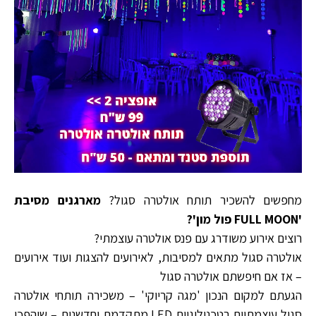
מחפשים להשכיר תותח אולטרה סגול?
מארגנים מסיבת
'FULL MOON פול מון'?
רוצים אירוע משודרג עם פנס אולטרה עוצמתי?
אולטרה סגול מתאים למסיבות, לאירועים להצגות ועוד אירועים
– אז אם חיפשתם אולטרה סגול
הגעתם למקום הנכון 'מגה קריוקי' – משכירה תותחי אולטרה
סגול עוצמתיים בטכנולוגיית LED מתקדמת וחדשנית – שיהפכו