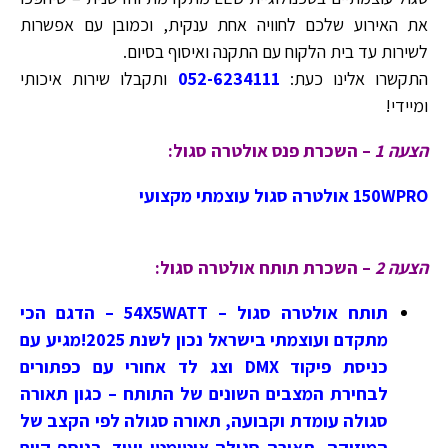
את האירוע שלכם לחוויה אחת ענקית, וכמובן עם אפשרות
לשירות עד בית הלקוח עם התקנה ואיסוף בסיום.
התקשרו אלינו כעת:
052-6234111
ותקבלו שירות איכותי
ומיידי!
הצעה 1
–
השכרת פנס אולטרה סגול:
150WPRO אולטרה סגול עוצמתי מקצועי
הצעה 2
–
השכרת תותח אולטרה סגול:
תותח אולטרה סגול – 54X5WATT – הדגם הכי
מתקדם ועוצמתי בישראל נכון לשנת 2025!מגיע עם
כניסת פיקוד DMX וצג לד אחורי עם כפתורים
לבחירת המצבים השונים של התותח – כגון תאורה
סגולה עומדת וקבועה, תאורה סגולה לפי הקצב של
המוזיקה, תאורה סגולה אוטומטי ועוד..בנוסף קיים